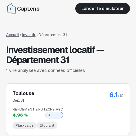
CapLens
Lancer le simulateur
Accueil
›
Investir
›
Département
31
Investissement locatif —
Département
31
1 ville analysée avec données officielles
Toulouse
6.1
/10
Dép.
31
RENDEMENT BRUT
ZONE ABC
4.96 %
A
Plus-value
Étudiant