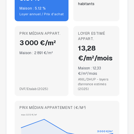
habitants
Maison :
5.12
%
Loyer annuel / Prix d'achat
PRIX MÉDIAN APPART.
LOYER ESTIMÉ
APPART.
3 000 €/m²
13,28
Maison :
2 891 €/m²
€/m²/mois
Maison :
12,33
€/m²/mois
ANIL/DHUP - loyers
d'annonce estimés
DVF/Etalab
(
2025
)
(
2025
)
PRIX MÉDIAN APPARTEMENT (€/M²)
max
3 213
€/m²
3 000
€/m²