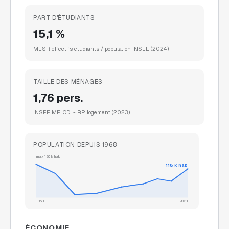
PART D'ÉTUDIANTS
15,1 %
MESR effectifs étudiants / population INSEE
(2024)
TAILLE DES MÉNAGES
1,76 pers.
INSEE MELODI - RP logement
(2023)
POPULATION DEPUIS 1968
max
120 k
hab
118 k
hab
1968
2023
ÉCONOMIE