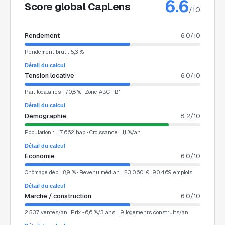
6.6
Score global CapLens
/10
Rendement
6.0
/10
Rendement brut : 5,3 %
Détail du calcul
Tension locative
6.0
/10
Part locataires : 70,8 % · Zone ABC : B1
Détail du calcul
Démographie
8.2
/10
Population : 117 662 hab. · Croissance : 1,1 %/an
Détail du calcul
Économie
6.0
/10
Chômage dép. : 8,9 % · Revenu médian : 23 060 € · 90 469 emplois
Détail du calcul
Marché / construction
6.0
/10
2 537 ventes/an · Prix -6,6 %/3 ans · 19 logements construits/an