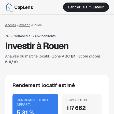
CapLens
Lancer le simulateur
Accueil
›
Investir
›
Rouen
76
—
Normandie
117 662
habitants
Investir à
Rouen
Analyse du marché locatif · Zone ABC
B1
· Score global
6.6
/10
Rendement locatif estimé
RENDEMENT BRUT
POPULATION
APPART.
117 662
5.31 %