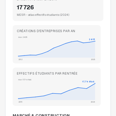
17 726
MESR - atlas effectifs étudiants
(2024)
CRÉATIONS D'ENTREPRISES PAR AN
max
2 435
2 415
2012
2025
EFFECTIFS ÉTUDIANTS PAR RENTRÉE
max
17,7 k
étud.
17,7 k
étud.
2015
2024
MARCHÉ & CONSTRUCTION