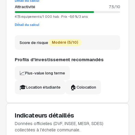
Détail du calcul
Attractivité
7.5
/10
47,8 équipements/1 000 hab. · Prix -6,6 %/3 ans
Détail du calcul
Score de risque
Modéré
(
5
/10)
Profils d'investissement recommandés
📈
Plus-value long terme
🎓
🏠
Location étudiante
Colocation
Indicateurs détaillés
Données officielles (DVF, INSEE, MESR, SDES)
collectées à l'échelle communale.