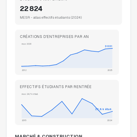
22 824
MESR - atlas effectifs étudiants
(2024)
CRÉATIONS D'ENTREPRISES PAR AN
max
3 031
3 031
2012
2025
EFFECTIFS ÉTUDIANTS PAR RENTRÉE
max
24,7 k
étud.
22,8 k
étud.
2015
2024
MARCHÉ & CONSTRUCTION