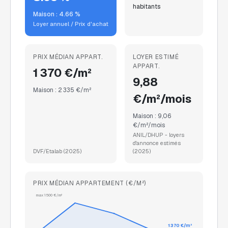
habitants
Maison :
4.66
%
Loyer annuel / Prix d'achat
PRIX MÉDIAN APPART.
LOYER ESTIMÉ
APPART.
1 370 €/m²
9,88
Maison :
2 335 €/m²
€/m²/mois
Maison :
9,06
€/m²/mois
ANIL/DHUP - loyers
d'annonce estimés
DVF/Etalab
(
2025
)
(
2025
)
PRIX MÉDIAN APPARTEMENT (€/M²)
max
1 500
€/m²
1 370
€/m²