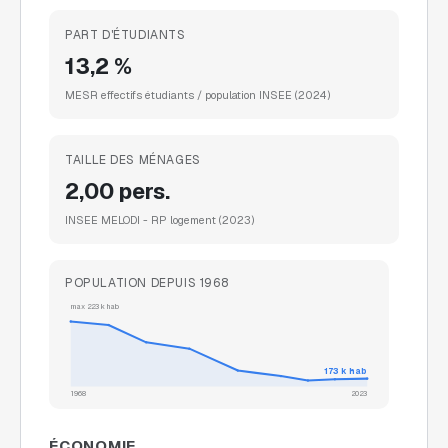
PART D'ÉTUDIANTS
13,2 %
MESR effectifs étudiants / population INSEE
(2024)
TAILLE DES MÉNAGES
2,00 pers.
INSEE MELODI - RP logement
(2023)
POPULATION DEPUIS 1968
max
223 k
hab
173 k
hab
1968
2023
ÉCONOMIE