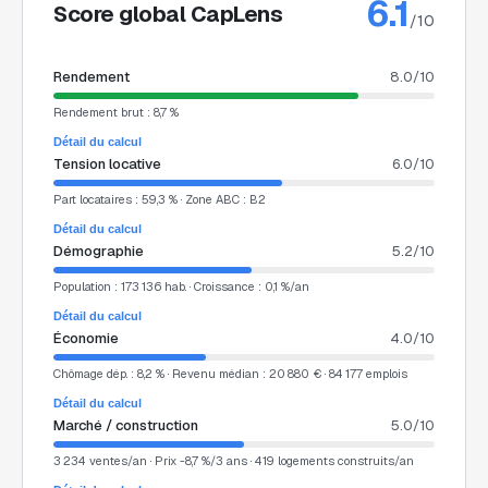
6.1
Score global CapLens
/10
Rendement
8.0
/10
Rendement brut : 8,7 %
Détail du calcul
Tension locative
6.0
/10
Part locataires : 59,3 % · Zone ABC : B2
Détail du calcul
Démographie
5.2
/10
Population : 173 136 hab. · Croissance : 0,1 %/an
Détail du calcul
Économie
4.0
/10
Chômage dép. : 8,2 % · Revenu médian : 20 880 € · 84 177 emplois
Détail du calcul
Marché / construction
5.0
/10
3 234 ventes/an · Prix -8,7 %/3 ans · 419 logements construits/an