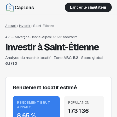
CapLens
Lancer le simulateur
Accueil
›
Investir
›
Saint-Étienne
42
—
Auvergne-Rhône-Alpes
173 136
habitants
Investir à
Saint-Étienne
Analyse du marché locatif · Zone ABC
B2
· Score global
6.1
/10
Rendement locatif estimé
RENDEMENT BRUT
POPULATION
APPART.
173 136
8.65 %