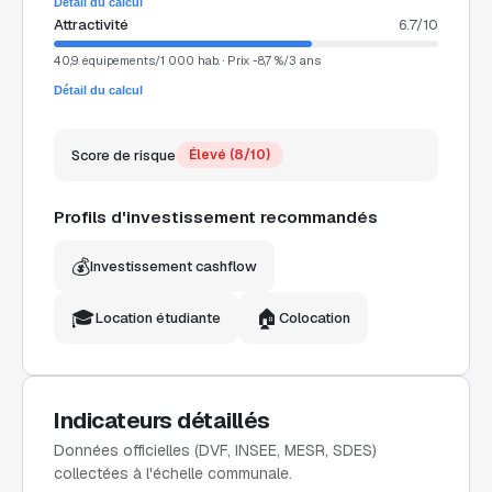
Détail du calcul
Attractivité
6.7
/10
40,9 équipements/1 000 hab. · Prix -8,7 %/3 ans
Détail du calcul
Score de risque
Élevé
(
8
/10)
Profils d'investissement recommandés
💰
Investissement cashflow
🎓
🏠
Location étudiante
Colocation
Indicateurs détaillés
Données officielles (DVF, INSEE, MESR, SDES)
collectées à l'échelle communale.